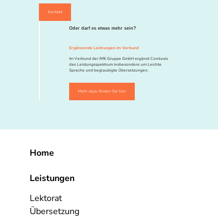
Kontakt
Oder darf es etwas mehr sein?
Ergänzende Leistungen im Verbund
Im Verbund der IMK Gruppe GmbH ergänzt Comlexis
das Leistungsspektrum insbesondere um Leichte
Sprache und beglaubigte Übersetzungen.
Mehr dazu finden Sie hier
Home
Leistungen
Lektorat
Übersetzung