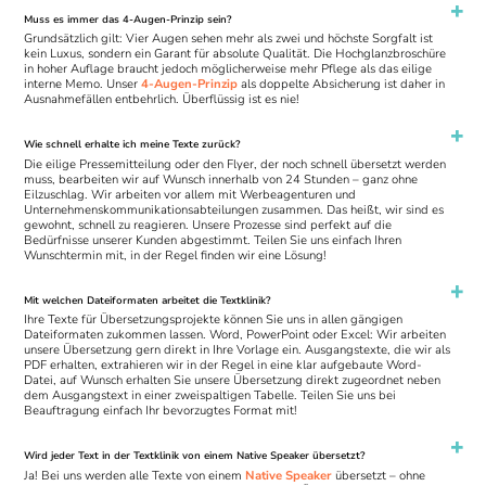
Muss es immer das 4-Augen-Prinzip sein?
Grundsätzlich gilt: Vier Augen sehen mehr als zwei und höchste Sorgfalt ist
kein Luxus, sondern ein Garant für absolute Qualität. Die Hochglanzbroschüre
in hoher Auflage braucht jedoch möglicherweise mehr Pflege als das eilige
interne Memo. Unser
4-Augen-Prinzip
als doppelte Absicherung ist daher in
Ausnahmefällen entbehrlich. Überflüssig ist es nie!
Wie schnell erhalte ich meine Texte zurück?
Die eilige Pressemitteilung oder den Flyer, der noch schnell übersetzt werden
muss, bearbeiten wir auf Wunsch innerhalb von 24 Stunden – ganz ohne
Eilzuschlag. Wir arbeiten vor allem mit Werbeagenturen und
Unternehmenskommunikationsabteilungen zusammen. Das heißt, wir sind es
gewohnt, schnell zu reagieren. Unsere Prozesse sind perfekt auf die
Bedürfnisse unserer Kunden abgestimmt. Teilen Sie uns einfach Ihren
Wunschtermin mit, in der Regel finden wir eine Lösung!
Mit welchen Dateiformaten arbeitet die Textklinik?
Ihre Texte für Übersetzungsprojekte können Sie uns in allen gängigen
Dateiformaten zukommen lassen. Word, PowerPoint oder Excel: Wir arbeiten
unsere Übersetzung gern direkt in Ihre Vorlage ein. Ausgangstexte, die wir als
PDF erhalten, extrahieren wir in der Regel in eine klar aufgebaute Word-
Datei, auf Wunsch erhalten Sie unsere Übersetzung direkt zugeordnet neben
dem Ausgangstext in einer zweispaltigen Tabelle. Teilen Sie uns bei
Beauftragung einfach Ihr bevorzugtes Format mit!
Wird jeder Text in der Textklinik von einem Native Speaker übersetzt?
Ja! Bei uns werden alle Texte von einem
Native Speaker
übersetzt – ohne