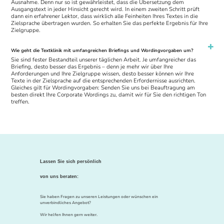
Ausnahme. Denn nur so ist gewährleistet, dass die Übersetzung dem
Ausgangstext in jeder Hinsicht gerecht wird. In einem zweiten Schritt prüft
dann ein erfahrener Lektor, dass wirklich alle Feinheiten Ihres Textes in die
Zielsprache übertragen wurden. So erhalten Sie das perfekte Ergebnis für Ihre
Zielgruppe.
Wie geht die Textklinik mit umfangreichen Briefings und Wordingvorgaben um?
Sie sind fester Bestandteil unserer täglichen Arbeit. Je umfangreicher das
Briefing, desto besser das Ergebnis – denn je mehr wir über Ihre
Anforderungen und Ihre Zielgruppe wissen, desto besser können wir Ihre
Texte in der Zielsprache auf die entsprechenden Erfordernisse ausrichten.
Gleiches gilt für Wordingvorgaben: Senden Sie uns bei Beauftragung am
besten direkt Ihre Corporate Wordings zu, damit wir für Sie den richtigen Ton
treffen.
Lassen Sie sich persönlich
von uns beraten:
Sie haben Fragen zu unseren Leistungen oder wünschen ein
unverbindliches Angebot?
Wir helfen Ihnen gern weiter.