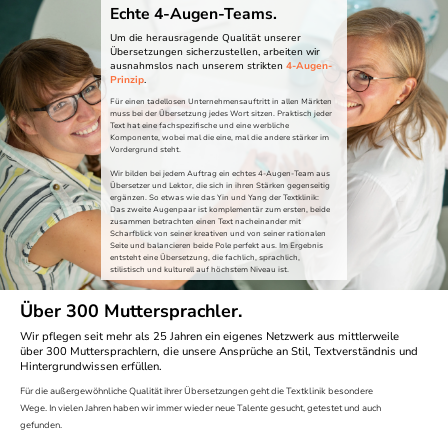
Echte 4-Augen-Teams.
Um die herausragende Qualität unserer
Übersetzungen sicherzustellen, arbeiten wir
ausnahmslos nach unserem strikten
4-Augen-
Prinzip
.
Für einen tadellosen Unternehmensauftritt in allen Märkten
muss bei der Übersetzung jedes Wort sitzen. Praktisch jeder
Text hat eine fachspezifische und eine werbliche
Komponente, wobei mal die eine, mal die andere stärker im
Vordergrund steht.
Wir bilden bei jedem Auftrag ein echtes 4-Augen-Team aus
Übersetzer und Lektor, die sich in ihren Stärken gegenseitig
ergänzen. So etwas wie das Yin und Yang der Textklinik:
Das zweite Augenpaar ist komplementär zum ersten, beide
zusammen betrachten einen Text nacheinander mit
Scharfblick von seiner kreativen und von seiner rationalen
Seite und balancieren beide Pole perfekt aus. Im Ergebnis
entsteht eine Übersetzung, die fachlich, sprachlich,
stilistisch und kulturell auf höchstem Niveau ist.
Über 300 Muttersprachler.
Wir pflegen seit mehr als 25 Jahren ein eigenes Netzwerk aus mittlerweile
über 300 Muttersprachlern, die unsere Ansprüche an Stil, Textverständnis und
Hintergrundwissen erfüllen.
Für die außergewöhnliche Qualität ihrer Übersetzungen geht die Textklinik besondere
Wege. In vielen Jahren haben wir immer wieder neue Talente gesucht, getestet und auch
gefunden.