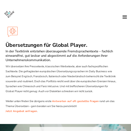
Übersetzungen für Global Player.
In der Textklinik entstehen überzeugende Fremdsprachentexte – fachlich
einwandfrei, gut lesbar und abgestimmt auf die Anforderungen Ihrer
Unternehmenskommunikation.
Wir übersetzen Ihre Pressetexte, klassischen Werbetexte, aber auch fachspezifischen
Sachtexte. Die gefragtesten europäischen Übersetzungssprachen im Daily Business wie
zum Beispiel Englisch, Französisch, Italienisch oder Niederländisch beherrscht die Textklinik
souverän und routiniert. Doch das Portfolio reicht weit über die europäischen Grenzen hinaus,
Sprachen wie Chinesisch und Farsi inklusive. Und mit treffsicheren Übersetzungen für
Global Player nicht genug: Auch vor Dialekten schrecken wir nicht zurück.
Weiter unten finden Sie übrigens erste
Antworten auf oft gestellte Fragen
rund um das
Thema Übersetzen – gern beraten wir Sie hierzu persönlich!
Jetzt Angebot anfragen
.