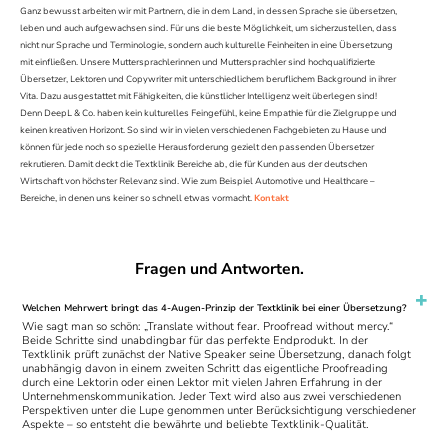
Ganz bewusst arbeiten wir mit Partnern, die in dem Land, in dessen Sprache sie übersetzen,
leben und auch aufgewachsen sind. Für uns die beste Möglichkeit, um sicherzustellen, dass
nicht nur Sprache und Terminologie, sondern auch kulturelle Feinheiten in eine Übersetzung
mit einfließen. Unsere Muttersprachlerinnen und Muttersprachler sind hochqualifizierte
Übersetzer, Lektoren und Copywriter mit unterschiedlichem beruflichem Background in ihrer
Vita. Dazu ausgestattet mit Fähigkeiten, die künstlicher Intelligenz weit überlegen sind!
Denn DeepL & Co. haben kein kulturelles Feingefühl, keine Empathie für die Zielgruppe und
keinen kreativen Horizont. So sind wir in vielen verschiedenen Fachgebieten zu Hause und
können für jede noch so spezielle Herausforderung gezielt den passenden Übersetzer
rekrutieren. Damit deckt die Textklinik Bereiche ab, die für Kunden aus der deutschen
Wirtschaft von höchster Relevanz sind. Wie zum Beispiel Automotive und Healthcare –
Bereiche, in denen uns keiner so schnell etwas vormacht.
Kontakt
Fragen und Antworten.
Welchen Mehrwert bringt das 4-Augen-Prinzip der Textklinik bei einer Übersetzung?
Wie sagt man so schön: „Translate without fear. Proofread without mercy.“
Beide Schritte sind unabdingbar für das perfekte Endprodukt. In der
Textklinik prüft zunächst der Native Speaker seine Übersetzung, danach folgt
unabhängig davon in einem zweiten Schritt das eigentliche Proofreading
durch eine Lektorin oder einen Lektor mit vielen Jahren Erfahrung in der
Unternehmenskommunikation. Jeder Text wird also aus zwei verschiedenen
Perspektiven unter die Lupe genommen unter Berücksichtigung verschiedener
Aspekte – so entsteht die bewährte und beliebte Textklinik-Qualität.